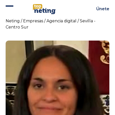
Skip
to
Únete
Abrir
Cerrar
content
menú
menú
Neting
/
Empresas
/
Agencia digital
/
Sevilla -
Centro Sur
móvil
móvil