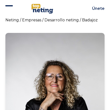
Skip
to
Únete
Abrir
Cerrar
content
menú
menú
Neting
/
Empresas
/
Desarrollo neting
/
Badajoz
móvil
móvil