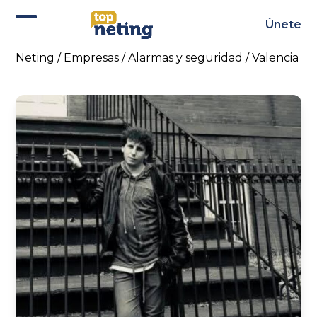
Skip
to
Únete
Abrir
Cerrar
content
menú
menú
Neting
/
Empresas
/
Alarmas y seguridad
/
Valencia
móvil
móvil