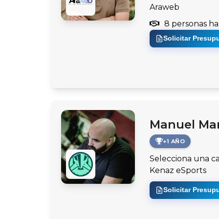
Araweb
8 personas ha
Solicitar Presup
Manuel Mar
+1 AÑO
Selecciona una c
Kenaz eSports
Solicitar Presup