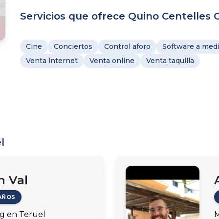
Servicios que ofrece Quino Centelles
Cine
Conciertos
Control aforo
Software a medi
Venta internet
Venta online
Venta taquilla
l
n Val
AÑOS
g en Teruel
M