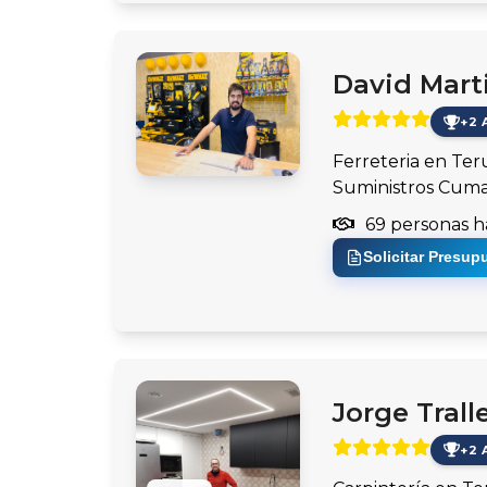
David Mart
+2 
Ferreteria en Ter
Suministros Cum
69 personas h
Solicitar Presup
Jorge Trall
+2 