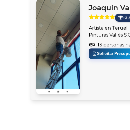
Joaquín Val
+2 
Artista en Teruel
Pinturas Vallés S.C
13 personas h
Solicitar Presup