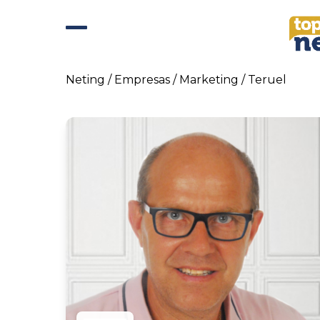
Skip
to
content
Abrir
Cerrar
menú
menú
Neting
/
Empresas
/
Marketing
/
Teruel
móvil
móvil