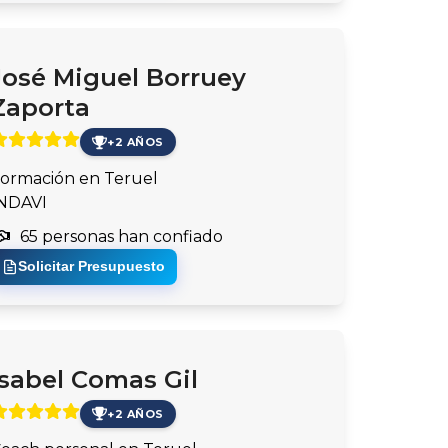
José Miguel Borruey
Zaporta
+2 AÑOS
ormación en Teruel
NDAVI
65 personas han confiado
Solicitar Presupuesto
Isabel Comas Gil
+2 AÑOS