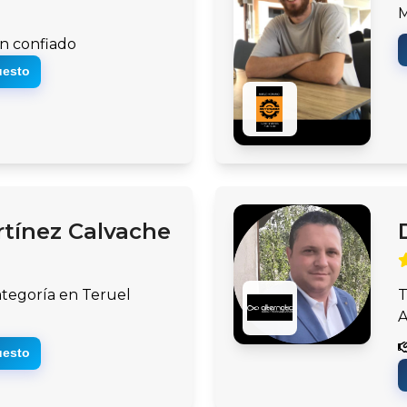
n confiado
uesto
tínez Calvache
ategoría en Teruel
T
uesto