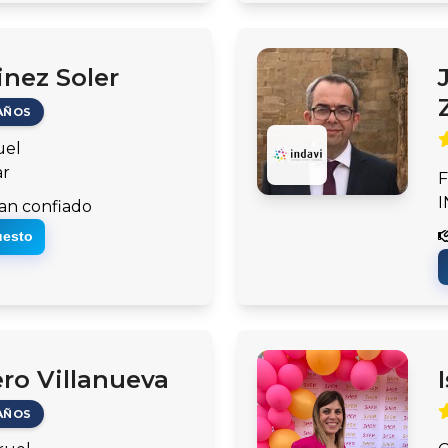
inez Soler
AÑOS
uel
ar
F
I
an confiado
uesto
ero Villanueva
AÑOS