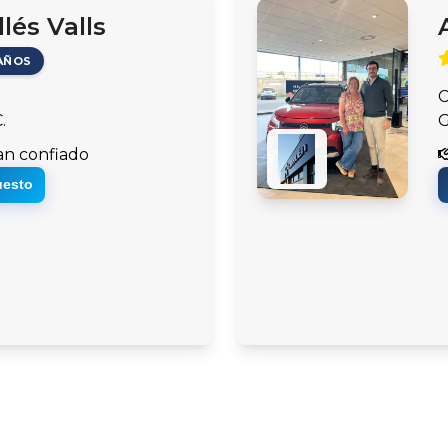
lés Valls
AÑOS
C
.
G
an confiado
uesto