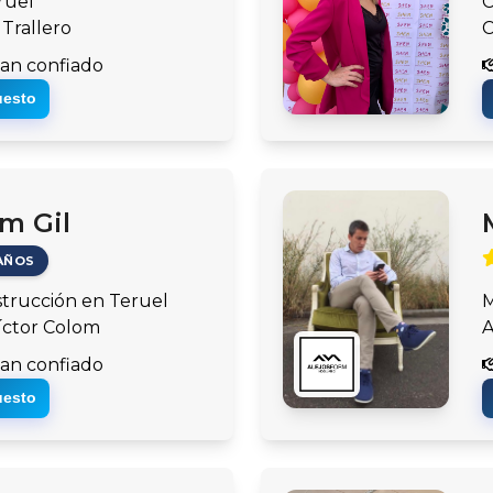
ruel
C
 Trallero
C
an confiado
uesto
m Gil
AÑOS
trucción en Teruel
M
íctor Colom
A
an confiado
uesto