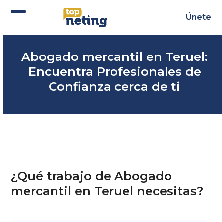
Skip
to
Únete
Abrir
Cerrar
content
menú
menú
Abogado mercantil en Teruel:
móvil
móvil
Encuentra Profesionales de
Confianza cerca de ti
¿Qué trabajo de Abogado
mercantil en Teruel necesitas?