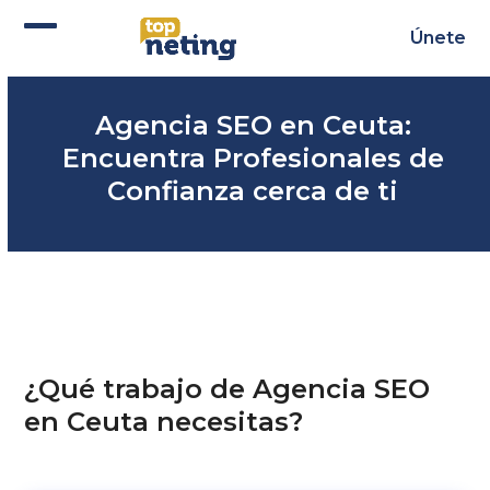
Skip
to
Únete
Abrir
Cerrar
content
menú
menú
Agencia SEO en Ceuta:
móvil
móvil
Encuentra Profesionales de
Confianza cerca de ti
¿Qué trabajo de Agencia SEO
en Ceuta necesitas?