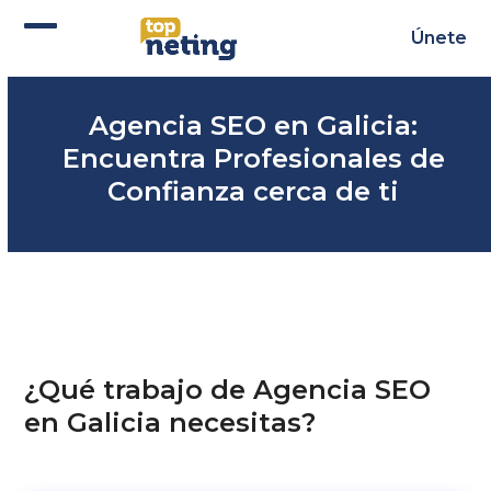
Skip
to
Únete
Abrir
Cerrar
content
menú
menú
Agencia SEO en Galicia:
móvil
móvil
Encuentra Profesionales de
Confianza cerca de ti
¿Qué trabajo de Agencia SEO
en Galicia necesitas?