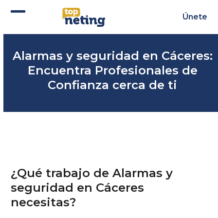
Skip
to
Únete
Abrir
Cerrar
content
menú
menú
Alarmas y seguridad en Cáceres:
móvil
móvil
Encuentra Profesionales de
Confianza cerca de ti
¿Qué trabajo de Alarmas y
seguridad en Cáceres
necesitas?