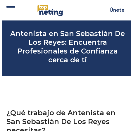
Skip
to
Únete
Abrir
Cerrar
content
menú
menú
Antenista en San Sebastián De
móvil
móvil
Los Reyes: Encuentra
Profesionales de Confianza
cerca de ti
¿Qué trabajo de Antenista en
San Sebastián De Los Reyes
necesitas?