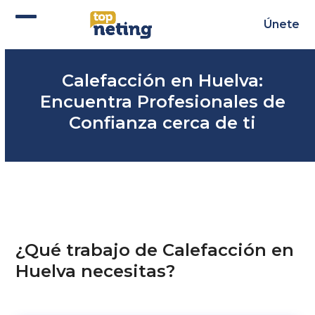
Skip
to
Únete
Abrir
Cerrar
content
menú
menú
Calefacción en Huelva:
móvil
móvil
Encuentra Profesionales de
Confianza cerca de ti
¿Qué trabajo de Calefacción en
Huelva necesitas?