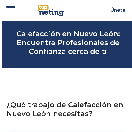
Skip
to
Únete
Abrir
Cerrar
content
menú
menú
Calefacción en Nuevo León:
móvil
móvil
Encuentra Profesionales de
Confianza cerca de ti
¿Qué trabajo de Calefacción en
Nuevo León necesitas?