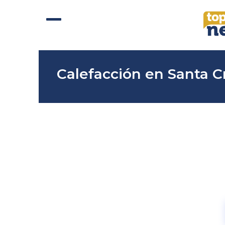
Skip
to
content
Abrir
Cerrar
menú
menú
móvil
móvil
Calefacción en Santa C