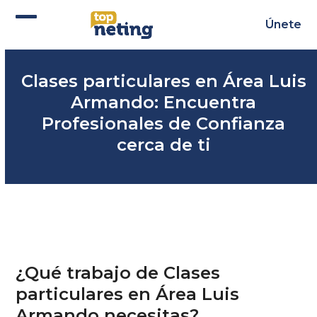
Skip
to
Únete
Abrir
Cerrar
content
menú
menú
Clases particulares en Área Luis
móvil
móvil
Armando: Encuentra
Profesionales de Confianza
cerca de ti
¿Qué trabajo de Clases
particulares en Área Luis
Armando necesitas?