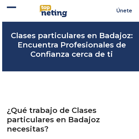
Skip
to
Únete
Abrir
Cerrar
content
menú
menú
Clases particulares en Badajoz:
móvil
móvil
Encuentra Profesionales de
Confianza cerca de ti
¿Qué trabajo de Clases
particulares en Badajoz
necesitas?