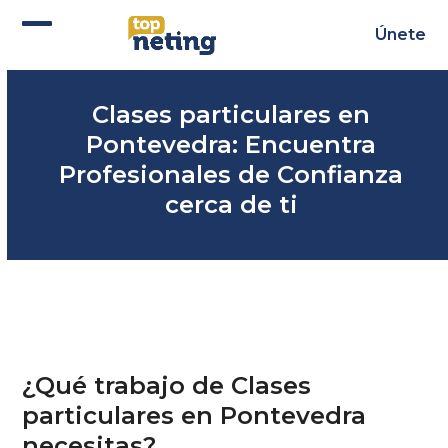
Skip
to
Únete
Abrir
Cerrar
content
menú
menú
Clases particulares en
móvil
móvil
Pontevedra: Encuentra
Profesionales de Confianza
cerca de ti
¿Qué trabajo de Clases
particulares en Pontevedra
necesitas?