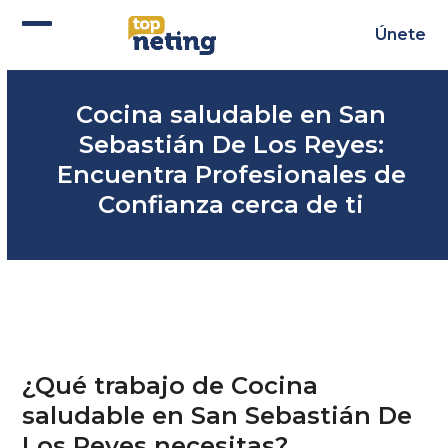
Skip
to
Únete
Abrir
Cerrar
content
menú
menú
Cocina saludable en San
móvil
móvil
Sebastián De Los Reyes:
Encuentra Profesionales de
Confianza cerca de ti
¿Qué trabajo de Cocina
saludable en San Sebastián De
Los Reyes necesitas?