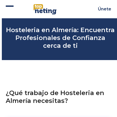
Skip
to
Únete
Abrir
Cerrar
content
menú
menú
Hosteleria en Almería: Encuentra
móvil
móvil
Profesionales de Confianza
cerca de ti
¿Qué trabajo de Hosteleria en
Almería necesitas?