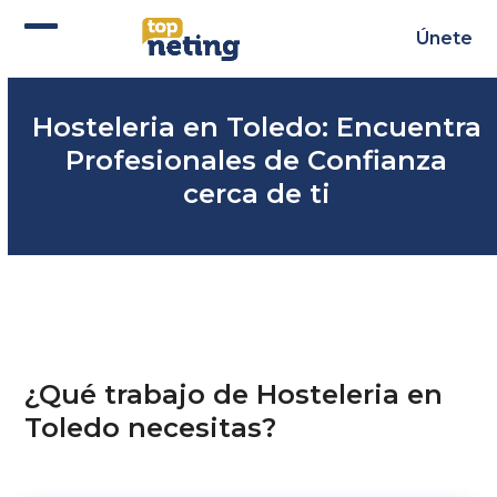
Skip
to
Únete
Abrir
Cerrar
content
menú
menú
Hosteleria en Toledo: Encuentra
móvil
móvil
Profesionales de Confianza
cerca de ti
¿Qué trabajo de Hosteleria en
Toledo necesitas?