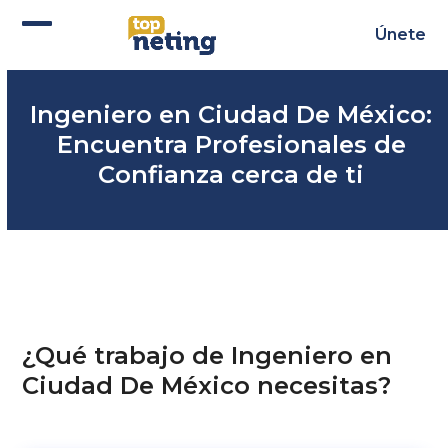
Skip
to
Únete
Abrir
Cerrar
content
menú
menú
Ingeniero en Ciudad De México:
móvil
móvil
Encuentra Profesionales de
Confianza cerca de ti
¿Qué trabajo de Ingeniero en
Ciudad De México necesitas?