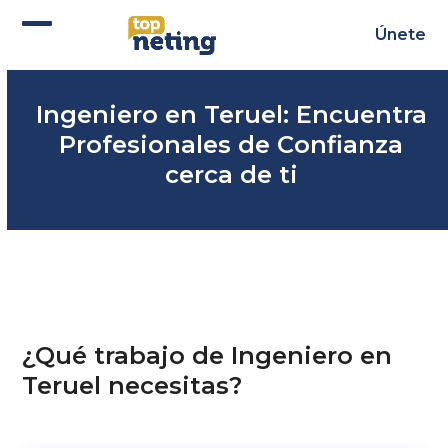
Skip
to
Únete
Abrir
Cerrar
content
menú
menú
Ingeniero en Teruel: Encuentra
móvil
móvil
Profesionales de Confianza
cerca de ti
¿Qué trabajo de Ingeniero en
Teruel necesitas?