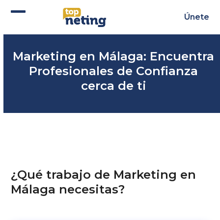
Skip
to
Únete
Abrir
Cerrar
content
menú
menú
Marketing en Málaga: Encuentra
móvil
móvil
Profesionales de Confianza
cerca de ti
¿Qué trabajo de Marketing en
Málaga necesitas?