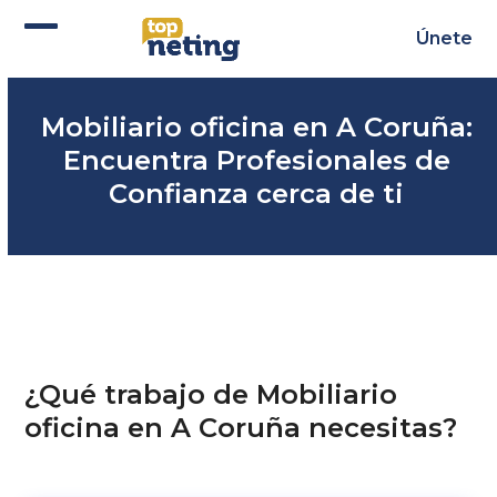
Skip
to
Únete
Abrir
Cerrar
content
menú
menú
Mobiliario oficina en A Coruña:
móvil
móvil
Encuentra Profesionales de
Confianza cerca de ti
¿Qué trabajo de Mobiliario
oficina en A Coruña necesitas?