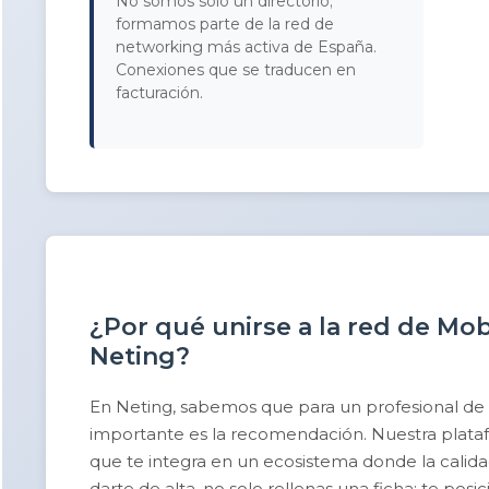
No somos solo un directorio;
formamos parte de la red de
networking más activa de España.
Conexiones que se traducen en
facturación.
¿Por qué unirse a la red de Mobi
Neting?
En Neting, sabemos que para un profesional de
importante es la recomendación. Nuestra platafor
que te integra en un ecosistema donde la calidad 
darte de alta, no solo rellenas una ficha; te po