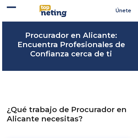
Skip
to
Únete
Abrir
Cerrar
content
menú
menú
Procurador en Alicante:
móvil
móvil
Encuentra Profesionales de
Confianza cerca de ti
¿Qué trabajo de Procurador en
Alicante necesitas?