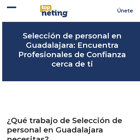
Skip
to
Únete
Abrir
Cerrar
content
menú
menú
Selección de personal en
móvil
móvil
Guadalajara: Encuentra
Profesionales de Confianza
cerca de ti
¿Qué trabajo de Selección de
personal en Guadalajara
necesitas?