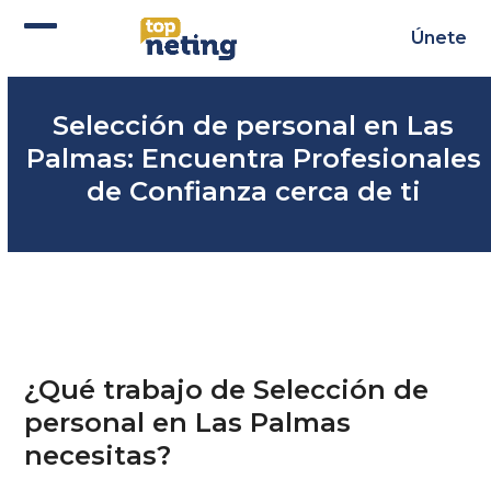
Skip
to
Únete
Abrir
Cerrar
content
menú
menú
Selección de personal en Las
móvil
móvil
Palmas: Encuentra Profesionales
de Confianza cerca de ti
¿Qué trabajo de Selección de
personal en Las Palmas
necesitas?