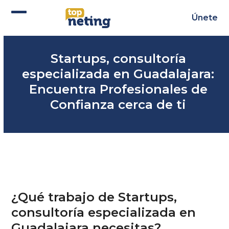
Skip
to
Únete
Abrir
Cerrar
content
menú
menú
Startups, consultoría
móvil
móvil
especializada en Guadalajara:
Encuentra Profesionales de
Confianza cerca de ti
¿Qué trabajo de Startups,
consultoría especializada en
Guadalajara necesitas?