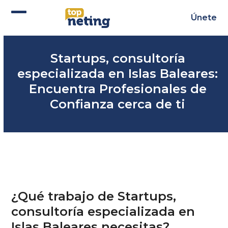
Skip
to
Únete
Abrir
Cerrar
content
menú
menú
Startups, consultoría
móvil
móvil
especializada en Islas Baleares:
Encuentra Profesionales de
Confianza cerca de ti
¿Qué trabajo de Startups,
consultoría especializada en
Islas Baleares necesitas?