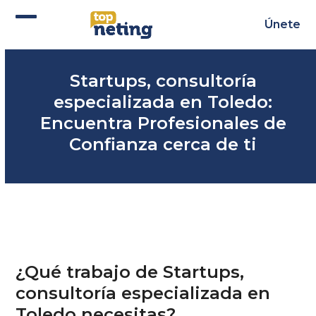
Skip
to
Únete
Abrir
Cerrar
content
menú
menú
Startups, consultoría
móvil
móvil
especializada en Toledo:
Encuentra Profesionales de
Confianza cerca de ti
¿Qué trabajo de Startups,
consultoría especializada en
Toledo necesitas?